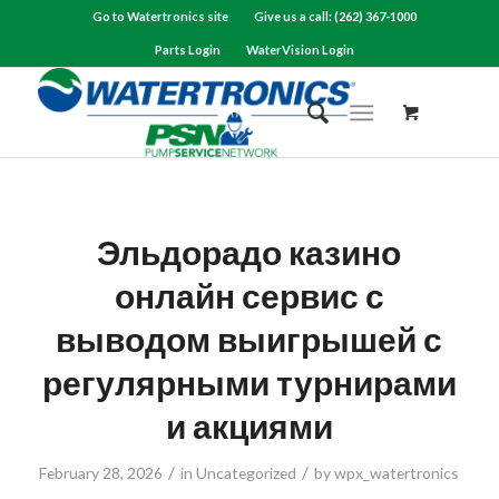
Go to Watertronics site
Give us a call: (262) 367-1000
Parts Login
WaterVision Login
Эльдорадо казино
онлайн сервис с
выводом выигрышей с
регулярными турнирами
и акциями
/
/
February 28, 2026
in
Uncategorized
by
wpx_watertronics