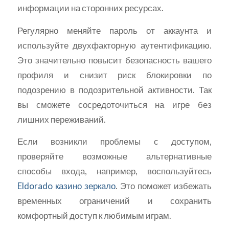
информации на сторонних ресурсах.
Регулярно меняйте пароль от аккаунта и
используйте двухфакторную аутентификацию.
Это значительно повысит безопасность вашего
профиля и снизит риск блокировки по
подозрению в подозрительной активности. Так
вы сможете сосредоточиться на игре без
лишних переживаний.
Если возникли проблемы с доступом,
проверяйте возможные альтернативные
способы входа, например, воспользуйтесь
Eldorado казино зеркало
. Это поможет избежать
временных ограничений и сохранить
комфортный доступ к любимым играм.