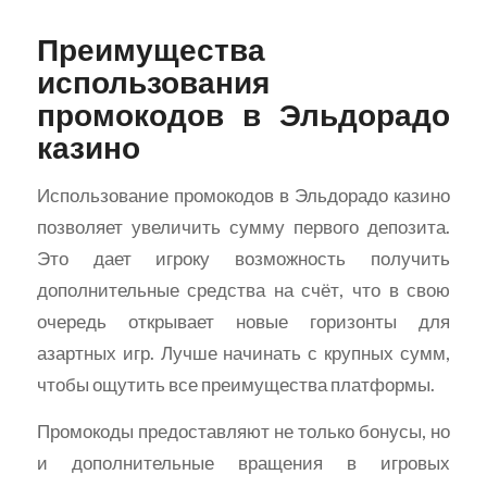
Преимущества
использования
промокодов в Эльдорадо
казино
Использование промокодов в Эльдорадо казино
позволяет увеличить сумму первого депозита.
Это дает игроку возможность получить
дополнительные средства на счёт, что в свою
очередь открывает новые горизонты для
азартных игр. Лучше начинать с крупных сумм,
чтобы ощутить все преимущества платформы.
Промокоды предоставляют не только бонусы, но
и дополнительные вращения в игровых