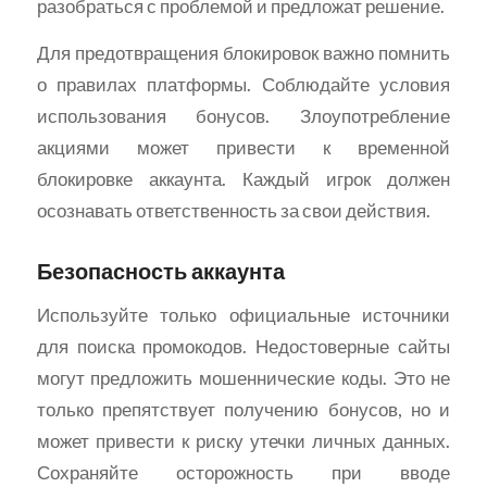
разобраться с проблемой и предложат решение.
Для предотвращения блокировок важно помнить
о правилах платформы. Соблюдайте условия
использования бонусов. Злоупотребление
акциями может привести к временной
блокировке аккаунта. Каждый игрок должен
осознавать ответственность за свои действия.
Безопасность аккаунта
Используйте только официальные источники
для поиска промокодов. Недостоверные сайты
могут предложить мошеннические коды. Это не
только препятствует получению бонусов, но и
может привести к риску утечки личных данных.
Сохраняйте осторожность при вводе