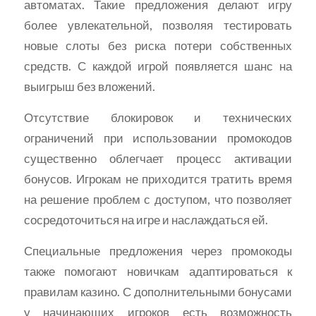
автоматах. Такие предложения делают игру
более увлекательной, позволяя тестировать
новые слоты без риска потери собственных
средств. С каждой игрой появляется шанс на
выигрыш без вложений.
Отсутствие блокировок и технических
ограничений при использовании промокодов
существенно облегчает процесс активации
бонусов. Игрокам не приходится тратить время
на решение проблем с доступом, что позволяет
сосредоточиться на игре и наслаждаться ей.
Специальные предложения через промокоды
также помогают новичкам адаптироваться к
правилам казино. С дополнительными бонусами
у начинающих игроков есть возможность