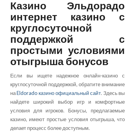
Казино Эльдорадо
интернет казино с
круглосуточной
поддержкой с
простыми условиями
отыгрыша бонусов
Если вы ищете надежное онлайн-казино с
круглосуточной поддержкой, обратите внимание
на
Eldorado казино официальный сайт
. Здесь вы
найдете широкий выбор игр и комфортные
условия для игроков. Бонусы, предлагаемые
казино, имеют простые условия отыгрыша, что
делает процесс более доступным.