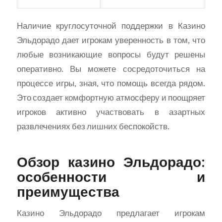
Наличие круглосуточной поддержки в Казино
Эльдорадо дает игрокам уверенность в том, что
любые возникающие вопросы будут решены
оперативно. Вы можете сосредоточиться на
процессе игры, зная, что помощь всегда рядом.
Это создает комфортную атмосферу и поощряет
игроков активно участвовать в азартных
развлечениях без лишних беспокойств.
Обзор казино Эльдорадо:
особенности и
преимущества
Казино Эльдорадо предлагает игрокам