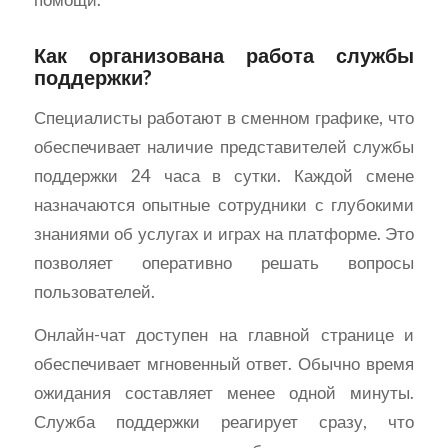
Как организована работа службы
поддержки?
Специалисты работают в сменном графике, что
обеспечивает наличие представителей службы
поддержки 24 часа в сутки. Каждой смене
назначаются опытные сотрудники с глубокими
знаниями об услугах и играх на платформе. Это
позволяет оперативно решать вопросы
пользователей.
Онлайн-чат доступен на главной странице и
обеспечивает мгновенный ответ. Обычно время
ожидания составляет менее одной минуты.
Служба поддержки реагирует сразу, что