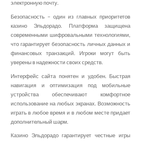
электронную почту.
Безопасность – один из главных приоритетов
казино Эльдорадо. Платформа защищена
современными шифровальными технологиями,
что гарантирует безопасность личных данных и
финансовых транзакций. Игроки могут быть
уверены в надежности своих средств.
Интерфейс сайта понятен и удобен. Быстрая
навигация и оптимизация под мобильные
устройства обеспечивают комфортное
использование на любых экранах. Возможность
играть в любое время и в любом месте придает
дополнительный шарм.
Казино Эльдорадо гарантирует честные игры