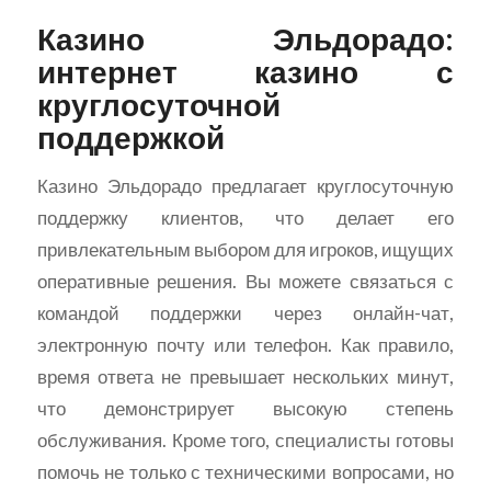
Казино Эльдорадо:
интернет казино с
круглосуточной
поддержкой
Казино Эльдорадо предлагает круглосуточную
поддержку клиентов, что делает его
привлекательным выбором для игроков, ищущих
оперативные решения. Вы можете связаться с
командой поддержки через онлайн-чат,
электронную почту или телефон. Как правило,
время ответа не превышает нескольких минут,
что демонстрирует высокую степень
обслуживания. Кроме того, специалисты готовы
помочь не только с техническими вопросами, но