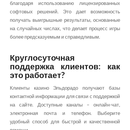
благодаря использованию лицензированных
софтовых решений. Это дает возможность
получать выигрышные результаты, основанные
на случайных числах, что делает процесс игры
более предсказуемым и справедливым.
Круглосуточная
поддержка клиентов: как
это работает?
Клиенты казино Эльдорадо получают базы
контактной информации для связи с поддержкой
на сайте. Доступные каналы – онлайн-чат,
электронная почта и телефон. Выберите
удобный способ для быстрой и качественной
помощи.