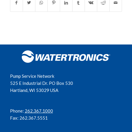
Pump Service Network
525 E Industrial Dr. PO Box 530
Hartland, WI 53029 USA
Phone:
262.367.1000
Fax: 262.367.5551