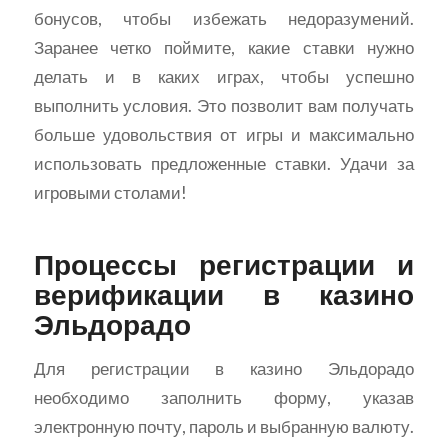
бонусов, чтобы избежать недоразумений.
Заранее четко поймите, какие ставки нужно
делать и в каких играх, чтобы успешно
выполнить условия. Это позволит вам получать
больше удовольствия от игры и максимально
использовать предложенные ставки. Удачи за
игровыми столами!
Процессы регистрации и
верификации в казино
Эльдорадо
Для регистрации в казино Эльдорадо
необходимо заполнить форму, указав
электронную почту, пароль и выбранную валюту.